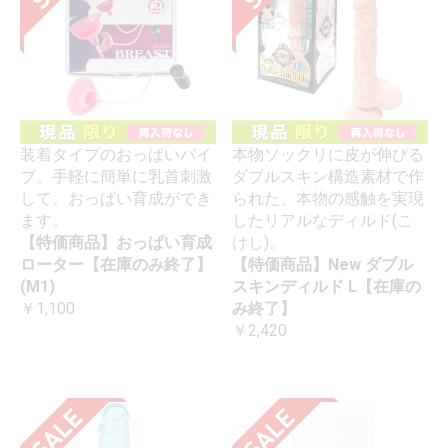
装着タイプのおっぱいバイ
本物ソックリに皮が伸びる
ブ。手軽に簡単に乳首刺激
ダブルスキン構造素材で作
して、おっぱい育成ができ
られた、本物の感触を実現
ます。
したリアルなディルド(こ
【特価商品】おっぱい育成
けし)。
ローター【在庫のみ終了】
【特価商品】New ダブル
(M1)
スキンディルド L【在庫の
￥1,100
み終了】
￥2,420