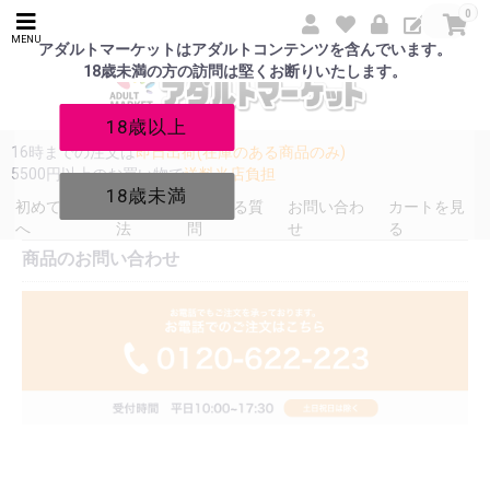
0
MENU
アダルトマーケットはアダルトコンテンツを含んでいます。
18歳未満の方の訪問は堅くお断りいたします。
18歳以上
16時までの注文は
即日出荷(在庫のある商品のみ)
5500円以上のお買い物で
送料当店負担
18歳未満
初めての方
発送方
よくある質
お問い合わ
カートを見
へ
法
問
せ
る
商品のお問い合わせ