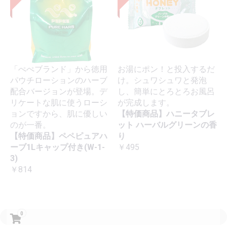
「ぺぺブランド」から徳用
お湯にポン！と投入するだ
パウチローションのハーブ
け。シュワシュワと発泡
配合バージョンが登場。デ
し、簡単にとろとろお風呂
リケートな肌に使うローシ
が完成します。
ョンですから、肌に優しい
【特価商品】ハニータブレ
のが一番。
ット ハーバルグリーンの香
【特価商品】ペペピュアハ
り
ーブ1Lキャップ付き(W-1-
￥495
3)
￥814
0