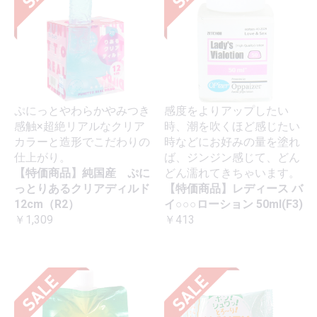
ぷにっとやわらかやみつき
感度をよりアップしたい
感触×超絶リアルなクリア
時、潮を吹くほど感じたい
カラーと造形でこだわりの
時などにお好みの量を塗れ
仕上がり。
ば、ジンジン感じて、どん
【特価商品】純国産 ぷに
どん濡れてきちゃいます。
っとりあるクリアディルド
【特価商品】レディース バ
12cm（R2）
イ○○○ローション 50ml(F3)
￥1,309
￥413