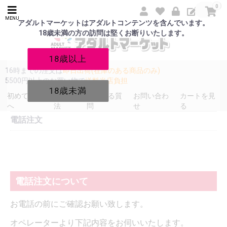
0
MENU
アダルトマーケットはアダルトコンテンツを含んでいます。
18歳未満の方の訪問は堅くお断りいたします。
18歳以上
16時までの注文は
即日出荷(在庫のある商品のみ)
5500円以上のお買い物で
送料当店負担
18歳未満
初めての方
発送方
よくある質
お問い合わ
カートを見
へ
法
問
せ
る
電話注文
電話注文について
お電話の前にご確認お願い致します。
オペレーターより下記内容をお伺いいたします。