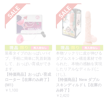
装着タイプのおっぱいバイ
本物ソックリに皮が伸びる
ブ。手軽に簡単に乳首刺激
ダブルスキン構造素材で作
して、おっぱい育成ができ
られた、本物の感触を実現
ます。
したリアルなディルド(こ
【特価商品】おっぱい育成
けし)。
ローター【在庫のみ終了】
【特価商品】New ダブル
(M1)
スキンディルド L【在庫の
￥1,100
み終了】
￥2,420