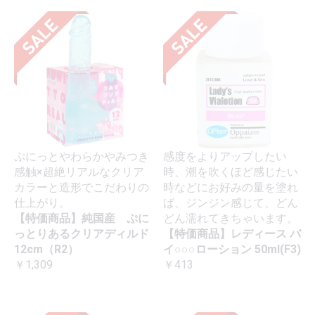
ぷにっとやわらかやみつき
感度をよりアップしたい
感触×超絶リアルなクリア
時、潮を吹くほど感じたい
カラーと造形でこだわりの
時などにお好みの量を塗れ
仕上がり。
ば、ジンジン感じて、どん
【特価商品】純国産 ぷに
どん濡れてきちゃいます。
っとりあるクリアディルド
【特価商品】レディース バ
12cm（R2）
イ○○○ローション 50ml(F3)
￥1,309
￥413