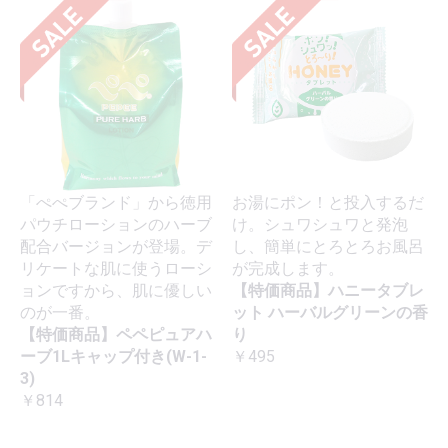
「ぺぺブランド」から徳用
お湯にポン！と投入するだ
パウチローションのハーブ
け。シュワシュワと発泡
配合バージョンが登場。デ
し、簡単にとろとろお風呂
リケートな肌に使うローシ
が完成します。
ョンですから、肌に優しい
【特価商品】ハニータブレ
のが一番。
ット ハーバルグリーンの香
【特価商品】ペペピュアハ
り
ーブ1Lキャップ付き(W-1-
￥495
3)
￥814