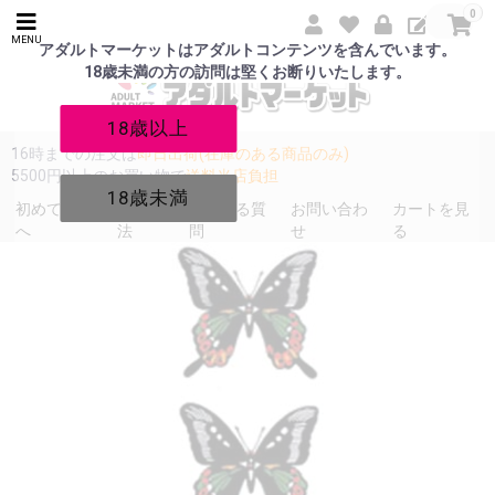
0
MENU
アダルトマーケットはアダルトコンテンツを含んでいます。
18歳未満の方の訪問は堅くお断りいたします。
18歳以上
16時までの注文は
即日出荷(在庫のある商品のみ)
5500円以上のお買い物で
送料当店負担
18歳未満
初めての方
発送方
よくある質
お問い合わ
カートを見
へ
法
問
せ
る