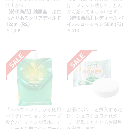
仕上がり。
ば、ジンジン感じて、どん
【特価商品】純国産 ぷに
どん濡れてきちゃいます。
っとりあるクリアディルド
【特価商品】レディース バ
12cm（R2）
イ○○○ローション 50ml(F3)
￥1,309
￥413
「ぺぺブランド」から徳用
お湯にポン！と投入するだ
パウチローションのハーブ
け。シュワシュワと発泡
配合バージョンが登場。デ
し、簡単にとろとろお風呂
リケートな肌に使うローシ
が完成します。