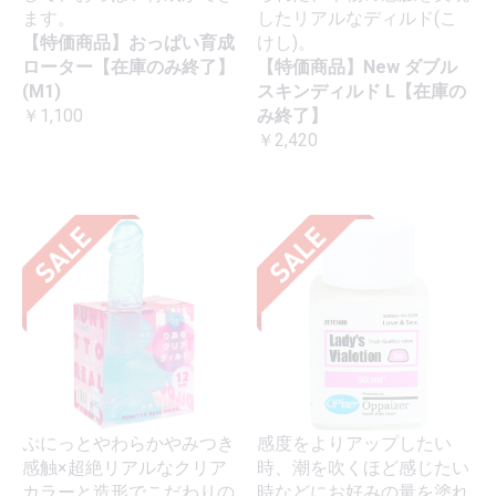
ます。
したリアルなディルド(こ
【特価商品】おっぱい育成
けし)。
ローター【在庫のみ終了】
【特価商品】New ダブル
(M1)
スキンディルド L【在庫の
￥1,100
み終了】
￥2,420
ぷにっとやわらかやみつき
感度をよりアップしたい
感触×超絶リアルなクリア
時、潮を吹くほど感じたい
カラーと造形でこだわりの
時などにお好みの量を塗れ