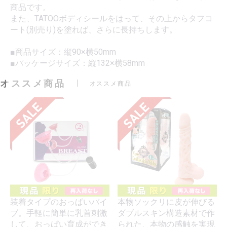
商品です。
また、TATOOボディシールをはって、その上からタフコ
ート(別売り)を塗れば、さらに長持ちします。
■商品サイズ：縦90×横50mm
■パッケージサイズ：縦132×横58mm
オススメ商品
オススメ商品
装着タイプのおっぱいバイ
本物ソックリに皮が伸びる
ブ。手軽に簡単に乳首刺激
ダブルスキン構造素材で作
して、おっぱい育成ができ
られた、本物の感触を実現