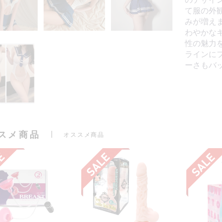
て服の外
みが増え
わやかな
性の魅力
ラインに
ーさもバ
スメ商品
オススメ商品