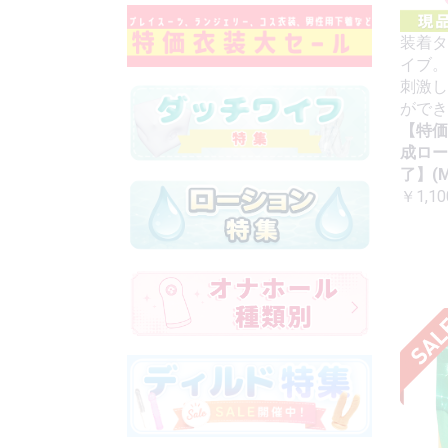
装着タ
イブ。
刺激し
ができ
【特価
成ロー
了】(M
￥1,10