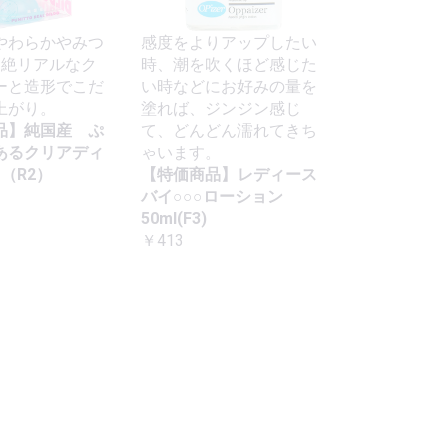
やわらかやみつ
感度をよりアップしたい
超絶リアルなク
時、潮を吹くほど感じた
ーと造形でこだ
い時などにお好みの量を
上がり。
塗れば、ジンジン感じ
品】純国産 ぷ
て、どんどん濡れてきち
あるクリアディ
ゃいます。
m（R2）
【特価商品】レディース
バイ○○○ローション
50ml(F3)
￥413