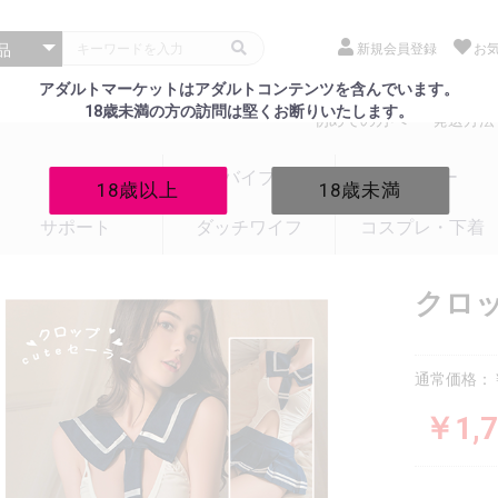
新規会員登録
お
アダルトマーケットはアダルトコンテンツを含んでいます。
18歳未満の方の訪問は堅くお断りいたします。
初めての方へ
発送方法
電マ
バイブ
ローター
18歳以上
18歳未満
サポート
ダッチワイフ
コスプレ・下着
クロッ
通常価格：￥
￥1,7