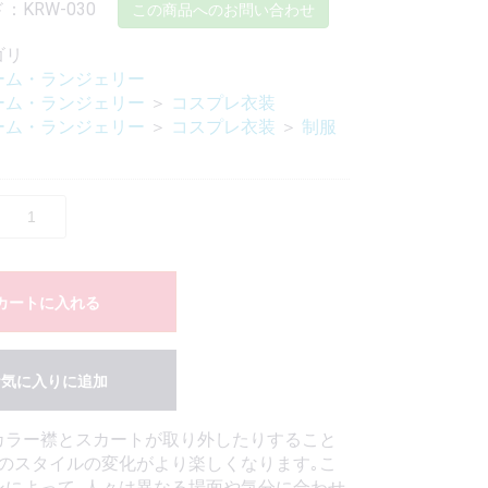
KRW-030
この商品へのお問い合わせ
ゴリ
ーム・ランジェリー
ーム・ランジェリー
＞
コスプレ衣装
ーム・ランジェリー
＞
コスプレ衣装
＞
制服
カートに入れる
お気に入りに追加
カラー襟とスカートが取り外したりすること
服のスタイルの変化がより楽しくなります｡こ
ンによって､人々は異なる場面や気分に合わせ