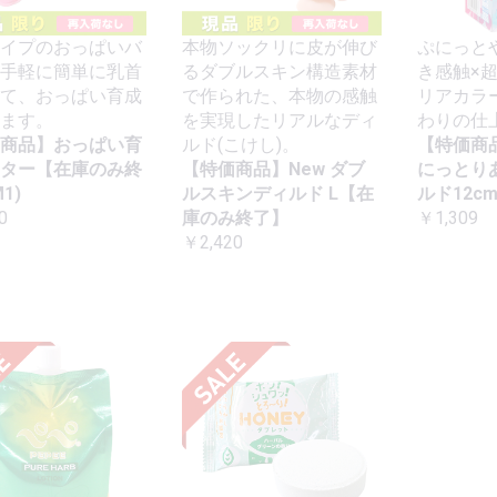
イプのおっぱいバ
本物ソックリに皮が伸び
ぷにっと
手軽に簡単に乳首
るダブルスキン構造素材
き感触×
て、おっぱい育成
で作られた、本物の感触
リアカラ
ます。
を実現したリアルなディ
わりの仕
商品】おっぱい育
ルド(こけし)。
【特価商
ター【在庫のみ終
【特価商品】New ダブ
にっとり
1)
ルスキンディルド L【在
ルド12c
0
庫のみ終了】
￥1,309
￥2,420