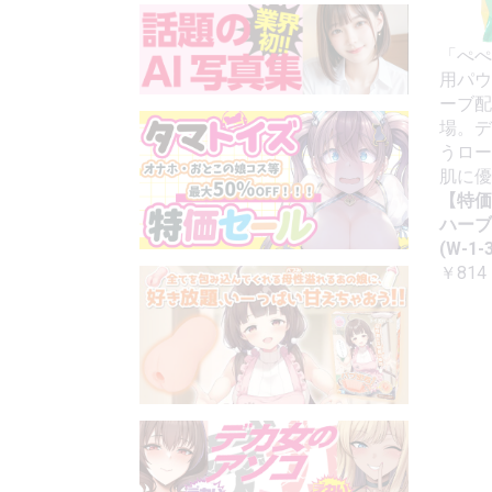
「ぺぺ
用パウ
ーブ配
場。デ
うロー
肌に優
【特価
ハーブ
(W-1-3
￥814