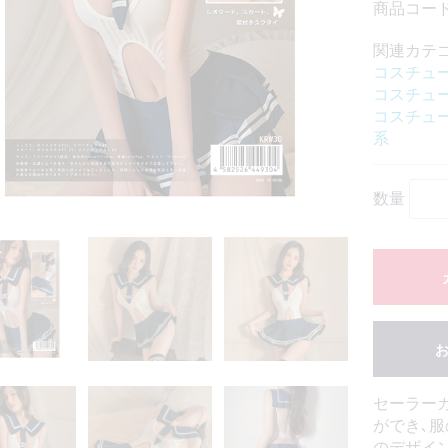
商品コード：
関連カテ
コスチュ
コスチュ
コスチュ
系
数量
セーラー
ができ､
のデザイ