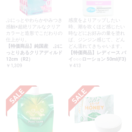
ぷにっとやわらかやみつき
感度をよりアップしたい
感触×超絶リアルなクリア
時、潮を吹くほど感じたい
カラーと造形でこだわりの
時などにお好みの量を塗れ
仕上がり。
ば、ジンジン感じて、どん
【特価商品】純国産 ぷに
どん濡れてきちゃいます。
っとりあるクリアディルド
【特価商品】レディース バ
12cm（R2）
イ○○○ローション 50ml(F3)
￥1,309
￥413