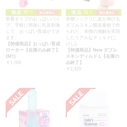
装着タイプのおっぱいバイ
本物ソックリに皮が伸びる
ブ。手軽に簡単に乳首刺激
ダブルスキン構造素材で作
して、おっぱい育成ができ
られた、本物の感触を実現
ます。
したリアルなディルド(こ
【特価商品】おっぱい育成
けし)。
ローター【在庫のみ終了】
【特価商品】New ダブル
(M1)
スキンディルド L【在庫の
￥1,100
み終了】
￥2,420