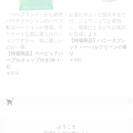
「ぺぺブランド」から徳用
お湯にポン！と投入するだ
パウチローションのハーブ
け。シュワシュワと発泡
配合バージョンが登場。デ
し、簡単にとろとろお風呂
リケートな肌に使うローシ
が完成します。
ョンですから、肌に優しい
【特価商品】ハニータブレ
のが一番。
ット ハーバルグリーンの香
【特価商品】ペペピュアハ
り
ーブ1Lキャップ付き(W-1-
￥495
3)
￥814
0
ようこそ