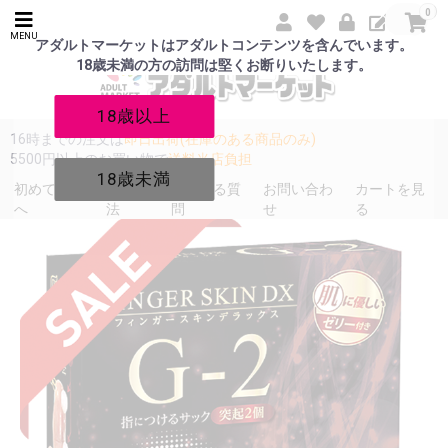
0
MENU
アダルトマーケットはアダルトコンテンツを含んでいます。
18歳未満の方の訪問は堅くお断りいたします。
18歳以上
16時までの注文は
即日出荷(在庫のある商品のみ)
5500円以上のお買い物で
送料当店負担
18歳未満
初めての方
発送方
よくある質
お問い合わ
カートを見
へ
法
問
せ
る