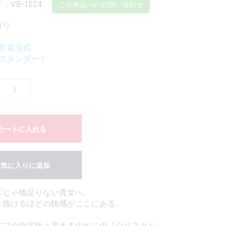
VB-1524
この商品へのお問い合わせ
ゴリ
乾電池式
スタンダード
カートに入れる
お気に入りに追加
ズじゃ物足りない貴女へ。
き抜けるほどの快感がここにある。
イブの決定版と言えるのがこの『クリスタル