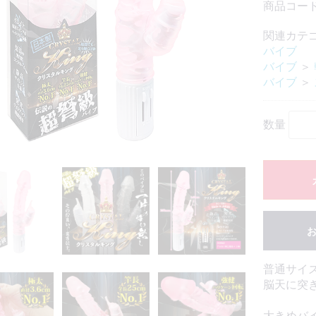
商品コード：
関連カテ
バイブ
バイブ
＞
バイブ
＞
数量
普通サイ
脳天に突
大きめバ