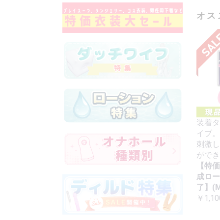
オス
装着タ
イブ。
刺激し
ができ
【特価
成ロー
了】(M
￥1,10