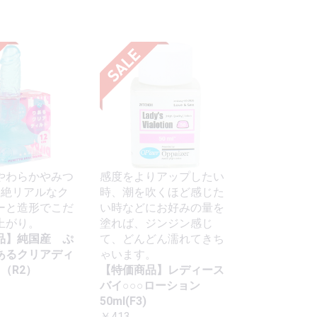
やわらかやみつ
感度をよりアップしたい
超絶リアルなク
時、潮を吹くほど感じた
ーと造形でこだ
い時などにお好みの量を
上がり。
塗れば、ジンジン感じ
品】純国産 ぷ
て、どんどん濡れてきち
あるクリアディ
ゃいます。
m（R2）
【特価商品】レディース
バイ○○○ローション
50ml(F3)
￥413