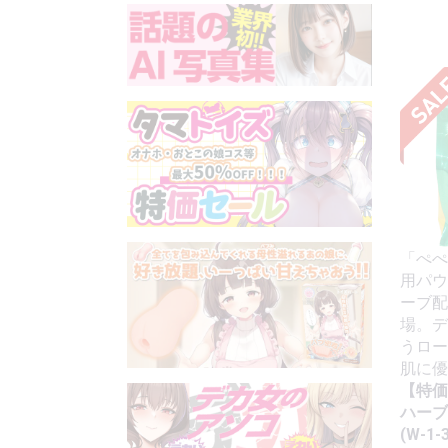
「ぺぺ
用パウ
ーブ配
場。デ
うロー
肌に優
【特価
ハーブ
(W-1-3