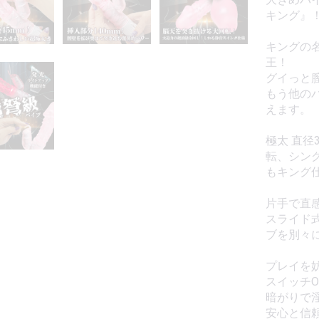
キング』
キングの
王！
グイっと
もう他の
えます。
極太 直径
転、シン
もキング
片手で直
スライド
ブを別々
プレイを
スイッチ
暗がりで
安心と信