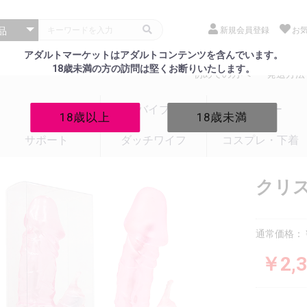
新規会員登録
お
アダルトマーケットはアダルトコンテンツを含んでいます。
18歳未満の方の訪問は堅くお断りいたします。
初めての方へ
発送方法
電マ
バイブ
ローター
18歳以上
18歳未満
サポート
ダッチワイフ
コスプレ・下着
クリ
通常価格：￥
￥2,3