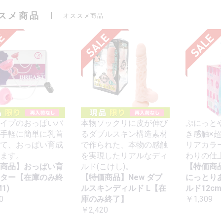
スメ商品
オススメ商品
イプのおっぱいバ
本物ソックリに皮が伸び
ぷにっと
手軽に簡単に乳首
るダブルスキン構造素材
き感触×
て、おっぱい育成
で作られた、本物の感触
リアカラ
ます。
を実現したリアルなディ
わりの仕
商品】おっぱい育
ルド(こけし)。
【特価商
ター【在庫のみ終
【特価商品】New ダブ
にっとり
1)
ルスキンディルド L【在
ルド12c
0
庫のみ終了】
￥1,309
￥2,420