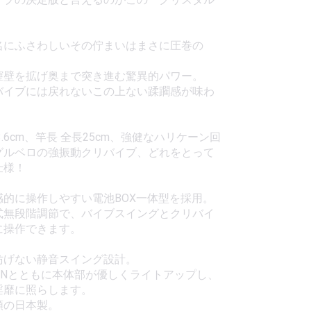
！
名にふさわしいその佇まいはまさに圧巻の
膣壁を拡げ奥まで突き進む驚異的パワー。
バイブには戻れないこの上ない蹂躙感が味わ
3.6cm、竿長 全長25cm、強健なハリケーン回
グルベロの強振動クリバイブ、どれをとって
仕様！
感的に操作しやすい電池BOX一体型を採用。
式無段階調節で、バイブスイングとクリバイ
に操作できます。
妨げない静音スイング設計。
ONとともに本体部が優しくライトアップし、
淫靡に照らします。
頼の日本製。