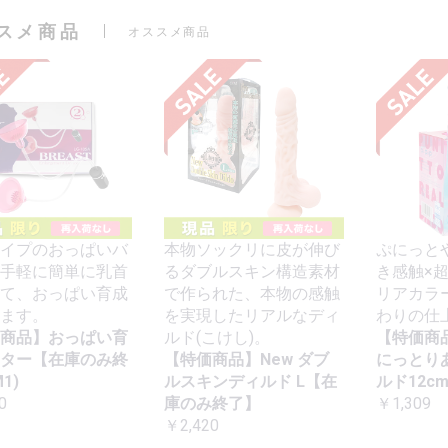
スメ商品
オススメ商品
イプのおっぱいバ
本物ソックリに皮が伸び
ぷにっと
手軽に簡単に乳首
るダブルスキン構造素材
き感触×
て、おっぱい育成
で作られた、本物の感触
リアカラ
ます。
を実現したリアルなディ
わりの仕
商品】おっぱい育
ルド(こけし)。
【特価商
ター【在庫のみ終
【特価商品】New ダブ
にっとり
1)
ルスキンディルド L【在
ルド12c
0
庫のみ終了】
￥1,309
￥2,420