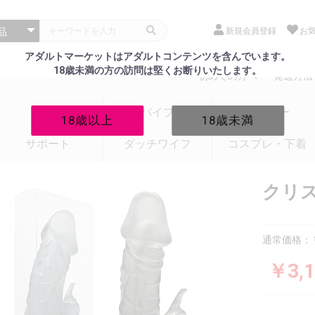
新規会員登録
お
アダルトマーケットはアダルトコンテンツを含んでいます。
18歳未満の方の訪問は堅くお断りいたします。
初めての方へ
発送方法
電マ
バイブ
ローター
18歳以上
18歳未満
サポート
ダッチワイフ
コスプレ・下着
クリ
通常価格：￥
￥3,1