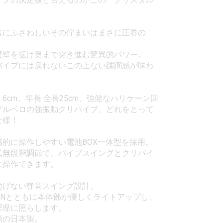
！
名にふさわしいその佇まいはまさに圧巻の
膣壁を拡げ奥まで突き進む驚異的パワー。
バイブには戻れないこの上ない蹂躙感が味わ
3.6cm、竿長 全長25cm、強健なハリケーン回
グルベロの強振動クリバイブ、どれをとって
仕様！
感的に操作しやすい電池BOX一体型を採用。
式無段階調節で、バイブスイングとクリバイ
に操作できます。
妨げない静音スイング設計。
ONとともに本体部が優しくライトアップし、
淫靡に照らします。
頼の日本製。