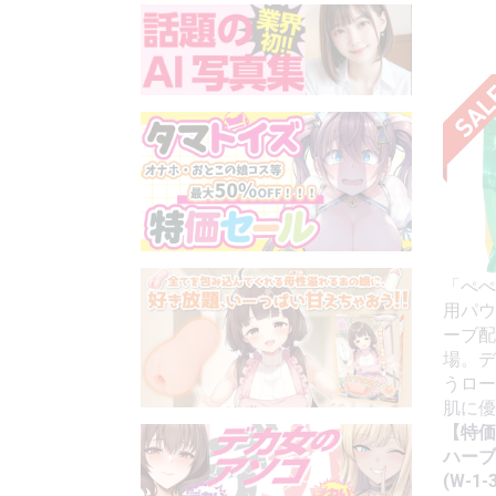
「ぺぺ
用パウ
ーブ配
場。デ
うロー
肌に優
【特価
ハーブ
(W-1-3