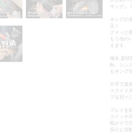
キング』
キングの
王！
グイっと
もう他の
えます。
極太 直径
転、シン
もキング
片手で直
スライド
ブを別々
プレイを
スイッチ
暗がりで
安心と信