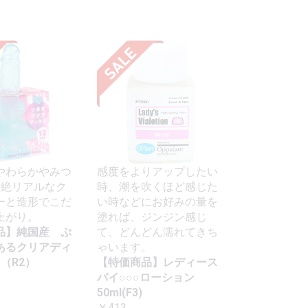
やわらかやみつ
感度をよりアップしたい
超絶リアルなク
時、潮を吹くほど感じた
ーと造形でこだ
い時などにお好みの量を
上がり。
塗れば、ジンジン感じ
品】純国産 ぷ
て、どんどん濡れてきち
あるクリアディ
ゃいます。
m（R2）
【特価商品】レディース
バイ○○○ローション
50ml(F3)
￥413