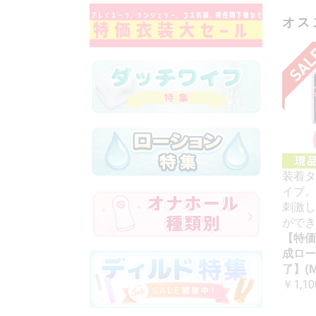
オス
装着タ
イブ。
刺激し
ができ
【特価
成ロー
了】(M
￥1,10