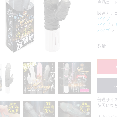
商品コード：
関連カテ
バイブ
バイブ
＞
バイブ
＞
数量
普通サイ
脳天に突
大きめバ