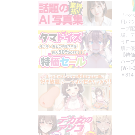
「ぺぺ
用パウ
ーブ配
場。デ
うロー
肌に優
【特価
ハーブ
(W-1-3
￥814