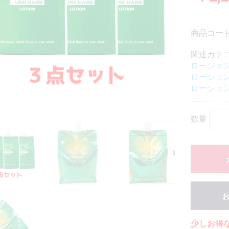
商品コード
関連カテ
ローショ
ローショ
ローショ
数量
少しお得