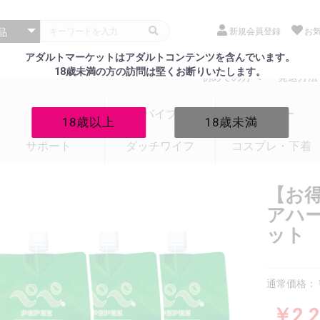
新規会員登録
お
アダルトマーケットはアダルトコンテンツを含んでいます。
18歳未満の方の訪問は堅くお断りいたします。
初めての方へ
発送方法
電マ
バイブ
ローター
18歳以上
18歳未満
サポート
ダッチワイフ
コスプレ・下着
【お
アハー
ット
通常価格：￥
￥2,2