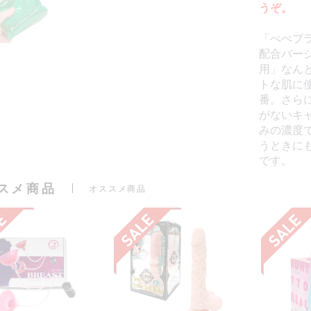
うぞ。
「ぺぺブ
配合バー
用」なん
トな肌に
番。さら
がないキ
みの濃度
うときに
です。
スメ商品
オススメ商品