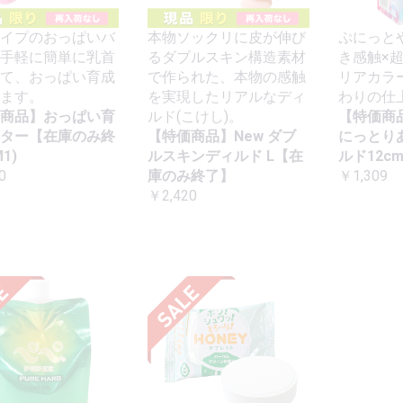
イプのおっぱいバ
本物ソックリに皮が伸び
ぷにっと
手軽に簡単に乳首
るダブルスキン構造素材
き感触×
て、おっぱい育成
で作られた、本物の感触
リアカラ
ます。
を実現したリアルなディ
わりの仕
商品】おっぱい育
ルド(こけし)。
【特価商
ター【在庫のみ終
【特価商品】New ダブ
にっとり
1)
ルスキンディルド L【在
ルド12c
0
庫のみ終了】
￥1,309
￥2,420