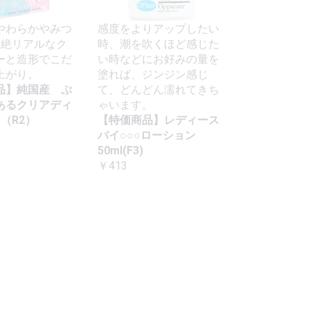
やわらかやみつ
感度をよりアップしたい
超絶リアルなク
時、潮を吹くほど感じた
ーと造形でこだ
い時などにお好みの量を
上がり。
塗れば、ジンジン感じ
品】純国産 ぷ
て、どんどん濡れてきち
あるクリアディ
ゃいます。
m（R2）
【特価商品】レディース
バイ○○○ローション
50ml(F3)
￥413