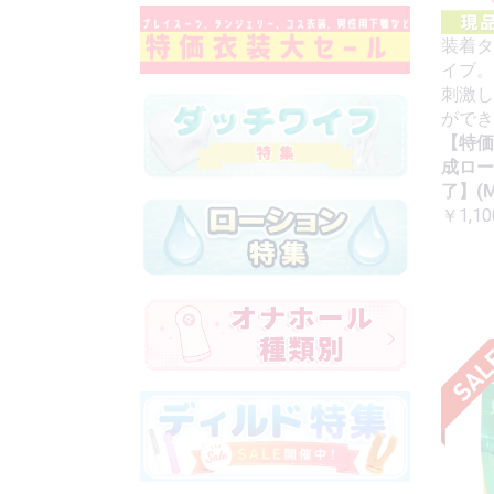
装着タ
イブ。
刺激し
ができ
【特価
成ロー
了】(M
￥1,10