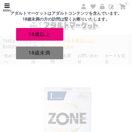
0
MENU
アダルトマーケットはアダルトコンテンツを含んでいます。
18歳未満の方の訪問は堅くお断りいたします。
18歳以上
16時までの注文は
即日出荷(在庫のある商品のみ)
5500円以上のお買い物で
送料当店負担
18歳未満
初めての方
発送方
よくある質
お問い合わ
カートを見
へ
法
問
せ
る