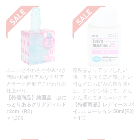
ぷにっとやわらかやみつき
感度をよりアップしたい
感触×超絶リアルなクリア
時、潮を吹くほど感じたい
カラーと造形でこだわりの
時などにお好みの量を塗れ
仕上がり。
ば、ジンジン感じて、どん
【特価商品】純国産 ぷに
どん濡れてきちゃいます。
っとりあるクリアディルド
【特価商品】レディース バ
12cm（R2）
イ○○○ローション 50ml(F3)
￥1,309
￥413