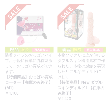
装着タイプのおっぱいバイ
本物ソックリに皮が伸びる
ブ。手軽に簡単に乳首刺激
ダブルスキン構造素材で作
して、おっぱい育成ができ
られた、本物の感触を実現
ます。
したリアルなディルド(こ
【特価商品】おっぱい育成
けし)。
ローター【在庫のみ終了】
【特価商品】New ダブル
(M1)
スキンディルド L【在庫の
￥1,100
み終了】
￥2,420