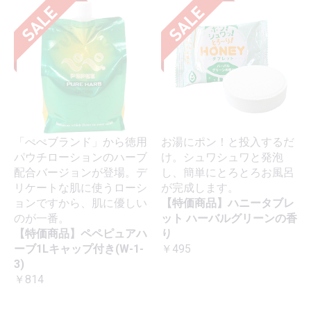
「ぺぺブランド」から徳用
お湯にポン！と投入するだ
パウチローションのハーブ
け。シュワシュワと発泡
配合バージョンが登場。デ
し、簡単にとろとろお風呂
リケートな肌に使うローシ
が完成します。
ョンですから、肌に優しい
【特価商品】ハニータブレ
のが一番。
ット ハーバルグリーンの香
【特価商品】ペペピュアハ
り
ーブ1Lキャップ付き(W-1-
￥495
3)
￥814