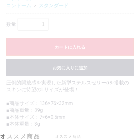
コンドーム
＞
スタンダード
数量
カートに入れる
お気に入りに追加
圧倒的開放感を実現した新型ステルスゼリーαを搭載の
スキンに待望のLサイズが登場！
■商品サイズ：136×76×32mm
■商品重量：39g
■本体サイズ：7×6×0.5mm
■本体重量：3g
オススメ商品
オススメ商品