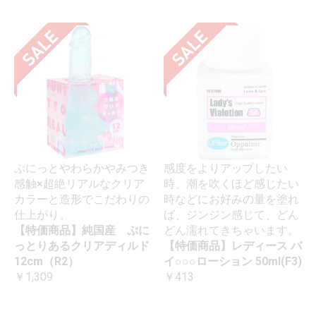
ぷにっとやわらかやみつき
感度をよりアップしたい
感触×超絶リアルなクリア
時、潮を吹くほど感じたい
カラーと造形でこだわりの
時などにお好みの量を塗れ
仕上がり。
ば、ジンジン感じて、どん
【特価商品】純国産 ぷに
どん濡れてきちゃいます。
っとりあるクリアディルド
【特価商品】レディース バ
12cm（R2）
イ○○○ローション 50ml(F3)
￥1,309
￥413