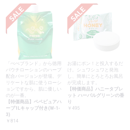
「ぺぺブランド」から徳用
お湯にポン！と投入するだ
パウチローションのハーブ
け。シュワシュワと発泡
配合バージョンが登場。デ
し、簡単にとろとろお風呂
リケートな肌に使うローシ
が完成します。
ョンですから、肌に優しい
【特価商品】ハニータブレ
のが一番。
ット ハーバルグリーンの香
【特価商品】ペペピュアハ
り
ーブ1Lキャップ付き(W-1-
￥495
3)
￥814