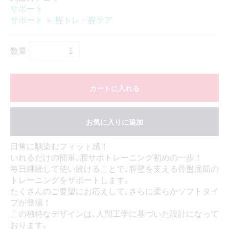
サポート
サポート
＞
膣トレ・膣ケア
数量
カートに入れる
お気に入りに追加
日常に馴染むフィット感！
いれるだけの簡単､膣サポトレーニング初めの一歩！
毎日継続して使い続けることで､膣壁を支える骨盤底筋の
トレーニングをサポートします｡
たくさんのご要望にお応えして､さらに柔らかソフトタイ
プが登場！
この独特なデザインは､人間工学に基づいた設計になって
おります｡