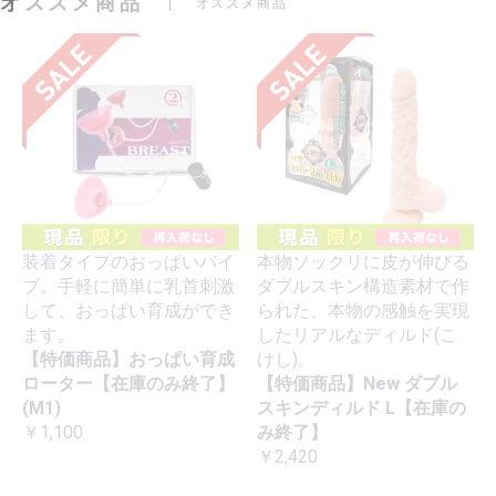
オススメ商品
オススメ商品
装着タイプのおっぱいバイ
本物ソックリに皮が伸びる
ブ。手軽に簡単に乳首刺激
ダブルスキン構造素材で作
して、おっぱい育成ができ
られた、本物の感触を実現
ます。
したリアルなディルド(こ
【特価商品】おっぱい育成
けし)。
ローター【在庫のみ終了】
【特価商品】New ダブル
(M1)
スキンディルド L【在庫の
￥1,100
み終了】
￥2,420