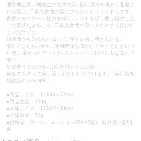
理学博士関邦博先生の指導の元､長年膣内を研究し開発さ
れた形は､日本人女性の膣にぴったりとフィットします｡
多数のモニターの協力を得て､テストを繰り返し誕生した
この形状だからこそ､日本人女性の膣に入れやすく抜けに
くい設計です｡
短時間から始められるので､膣トレ初心者さんにも｡
慣れてきたら､徐々に使用時間を増やしてみてください｡ｶ
ｷﾞ型に曲がったフックが､ストッパーの役割にもなるので
安心｡
毎日使うものだから､医療用シリコン製｡
何度でも洗って繰り返しお使いいただけます｡〔実用新案
登録第3157804号〕
■商品サイズ：110×66×57mm
■商品重量：100g
■本体サイズ：105×32×48mm
■本体重量：50g
■付属品：ポーチ、ローション(7ml×2枚)、取り扱い説明
書