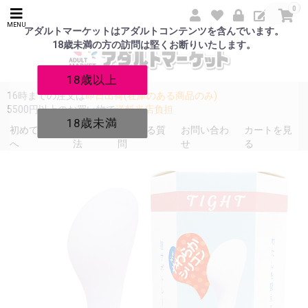
0
MENU
アダルトマーケットはアダルトコンテンツを含んでいます。
18歳未満の方の訪問は堅くお断りいたします。
18歳以上
16時までの注文は
即日出荷(在庫のある商品のみ)
5500円以上のお買い物で
送料当店負担
18歳未満
初めての方
発送方
よくある質
お問い合わ
カートを見
へ
法
問
せ
る