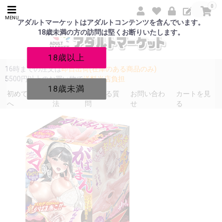
0
MENU
アダルトマーケットはアダルトコンテンツを含んでいます。
18歳未満の方の訪問は堅くお断りいたします。
18歳以上
16時までの注文は
即日出荷(在庫のある商品のみ)
5500円以上のお買い物で
送料当店負担
18歳未満
初めての方
発送方
よくある質
お問い合わ
カートを見
へ
法
問
せ
る