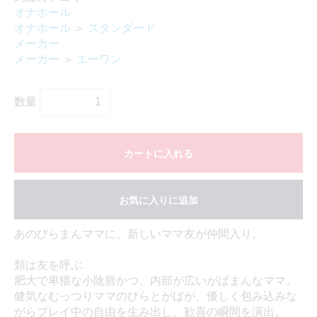
オナホール
オナホール
＞
スタンダード
メーカー
メーカー
＞
エーワン
数量
カートに入れる
お気に入りに追加
あのびらまんママに、新しいママ友が仲間入り。
類は友を呼ぶ…
肥大で卑猥な小陰唇かつ、内部が広いがばまんなママ。
健気なむっつりママのびらとがばが、優しく包み込みな
がらプレイ中の自由を生み出し、歓喜の瞬間を演出。