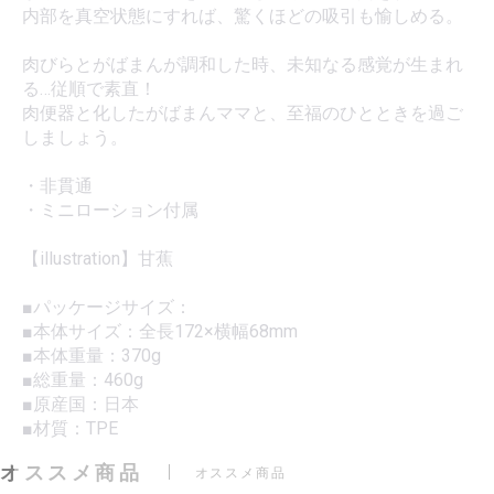
内部を真空状態にすれば、驚くほどの吸引も愉しめる。
肉びらとがばまんが調和した時、未知なる感覚が生まれ
る…従順で素直！
肉便器と化したがばまんママと、至福のひとときを過ご
しましょう。
・非貫通
・ミニローション付属
【illustration】甘蕉
■パッケージサイズ：
■本体サイズ：全長172×横幅68mm
■本体重量：370g
■総重量：460g
■原産国：日本
■材質：TPE
オススメ商品
オススメ商品