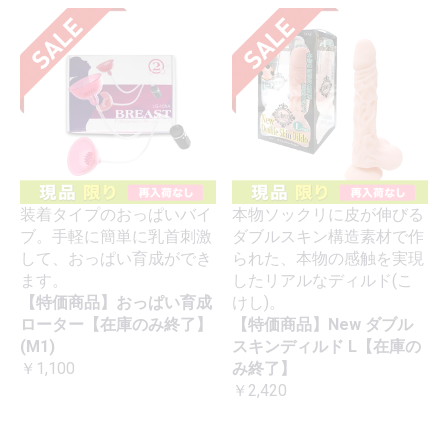
装着タイプのおっぱいバイ
本物ソックリに皮が伸びる
ブ。手軽に簡単に乳首刺激
ダブルスキン構造素材で作
して、おっぱい育成ができ
られた、本物の感触を実現
ます。
したリアルなディルド(こ
【特価商品】おっぱい育成
けし)。
ローター【在庫のみ終了】
【特価商品】New ダブル
(M1)
スキンディルド L【在庫の
￥1,100
み終了】
￥2,420