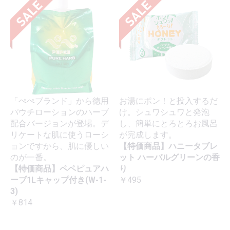
「ぺぺブランド」から徳用
お湯にポン！と投入するだ
パウチローションのハーブ
け。シュワシュワと発泡
配合バージョンが登場。デ
し、簡単にとろとろお風呂
リケートな肌に使うローシ
が完成します。
ョンですから、肌に優しい
【特価商品】ハニータブレ
のが一番。
ット ハーバルグリーンの香
【特価商品】ペペピュアハ
り
ーブ1Lキャップ付き(W-1-
￥495
3)
￥814