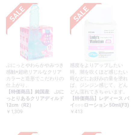
ぷにっとやわらかやみつき
感度をよりアップしたい
感触×超絶リアルなクリア
時、潮を吹くほど感じたい
カラーと造形でこだわりの
時などにお好みの量を塗れ
仕上がり。
ば、ジンジン感じて、どん
【特価商品】純国産 ぷに
どん濡れてきちゃいます。
っとりあるクリアディルド
【特価商品】レディース バ
12cm（R2）
イ○○○ローション 50ml(F3)
￥1,309
￥413