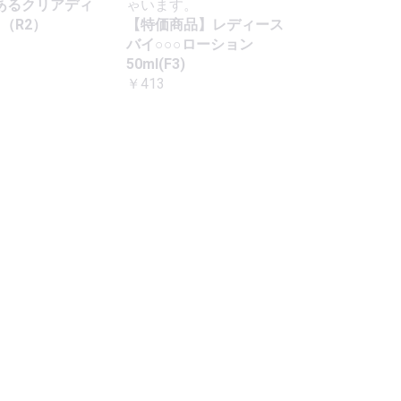
あるクリアディ
ゃいます。
m（R2）
【特価商品】レディース
バイ○○○ローション
50ml(F3)
￥413