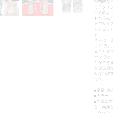
特徴的な
リアタイ
グミのよ
もちろん
ドでサイ
らせるこ
す。
さらに、
ッドでは
ることが
ーンでは
とができ
単なる男
せない攻
です。
■全長100
■カラー
■先端に
と、肉厚
リケーン