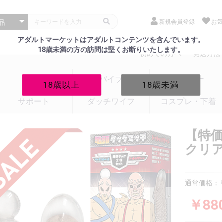
新規会員登録
お
アダルトマーケットはアダルトコンテンツを含んでいます。
18歳未満の方の訪問は堅くお断りいたします。
初めての方へ
発送方法
電マ
バイブ
ローター
18歳以上
18歳未満
サポート
ダッチワイフ
コスプレ・下着
【特
クリア
通常価格：￥
￥88