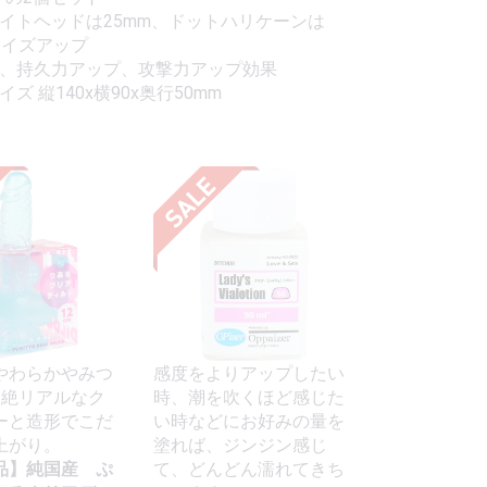
イトヘッドは25mm、ドットハリケーンは
サイズアップ
止、持久力アップ、攻撃力アップ効果
ズ 縦140x横90x奥行50mm
やわらかやみつ
感度をよりアップしたい
超絶リアルなク
時、潮を吹くほど感じた
ーと造形でこだ
い時などにお好みの量を
上がり。
塗れば、ジンジン感じ
品】純国産 ぷ
て、どんどん濡れてきち