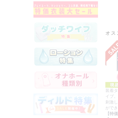
オス
装着タ
イブ。
刺激し
ができ
【特価