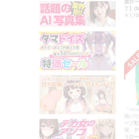
成ロー
了】(M
￥1,10
「ぺぺ
用パウ
ーブ配
場。デ
うロー