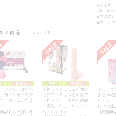
■ダイナマ
22mmの
■早漏防
■ケースサイ
スメ商品
オススメ商品
イプのおっぱいバ
本物ソックリに皮が伸び
ぷにっと
手軽に簡単に乳首
るダブルスキン構造素材
き感触×
て、おっぱい育成
で作られた、本物の感触
リアカラ
ます。
を実現したリアルなディ
わりの仕
商品】おっぱい育
ルド(こけし)。
【特価商