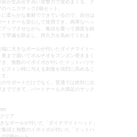
形状が生み出す高い攻撃力で攻めまくる、ク
プのペニスサック2個セット。
うに柔らかな素材でできているので、自分は
パートナーも安心して使用でき、肉厚なヘッ
ズアップさせながら、亀頭を覆って感度を鈍
とで早漏を防止し、持久力を高めてくれま
先端に大きなボールが付いたダイナマイトヘ
、奥まで届いてポルチオをズンズン突きまく
でき、無数のイボイボが付いたドットハリケ
、ピストン時に与える刺激を強烈に高めるこ
ます。
性のサポートだけでなく、普通では絶対に出
撃までできて、パートナーも大満足のサック
mm
：クリア
大きなボールが付いた「ダイナマイトヘッド」
な亀頭と無数のイボイボが付いた「ドットハ
」の2個セット