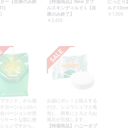
ター【在庫のみ終
【特価商品】New ダブ
にっとり
1)
ルスキンディルド L【在
ルド12c
0
庫のみ終了】
￥1,309
￥2,420
ブランド」から徳
お湯にポン！と投入する
チローションのハ
だけ。シュワシュワと発
合バージョンが登
泡し、簡単にとろとろお
リケートな肌に使
風呂が完成します。
ションですから、
【特価商品】ハニータブ