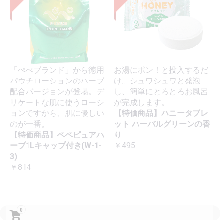
「ぺぺブランド」から徳用
お湯にポン！と投入するだ
パウチローションのハーブ
け。シュワシュワと発泡
配合バージョンが登場。デ
し、簡単にとろとろお風呂
リケートな肌に使うローシ
が完成します。
ョンですから、肌に優しい
【特価商品】ハニータブレ
のが一番。
ット ハーバルグリーンの香
【特価商品】ペペピュアハ
り
ーブ1Lキャップ付き(W-1-
￥495
3)
￥814
0