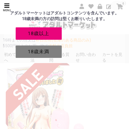
0
MENU
アダルトマーケットはアダルトコンテンツを含んでいます。
18歳未満の方の訪問は堅くお断りいたします。
18歳以上
16時までの注文は
即日出荷(在庫のある商品のみ)
5500円以上のお買い物で
送料当店負担
18歳未満
初めての方
発送方
よくある質
お問い合わ
カートを見
へ
法
問
せ
る