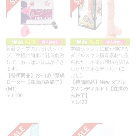
装着タイプのおっぱいバイ
本物ソックリに皮が伸びる
ブ。手軽に簡単に乳首刺激
ダブルスキン構造素材で作
して、おっぱい育成ができ
られた、本物の感触を実現
ます。
したリアルなディルド(こ
【特価商品】おっぱい育成
けし)。
ローター【在庫のみ終了】
【特価商品】New ダブル
(M1)
スキンディルド L【在庫の
￥1,100
み終了】
￥2,420