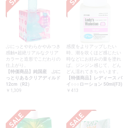
ぷにっとやわらかやみつき
感度をよりアップしたい
感触×超絶リアルなクリア
時、潮を吹くほど感じたい
カラーと造形でこだわりの
時などにお好みの量を塗れ
仕上がり。
ば、ジンジン感じて、どん
【特価商品】純国産 ぷに
どん濡れてきちゃいます。
っとりあるクリアディルド
【特価商品】レディース バ
12cm（R2）
イ○○○ローション 50ml(F3)
￥1,309
￥413