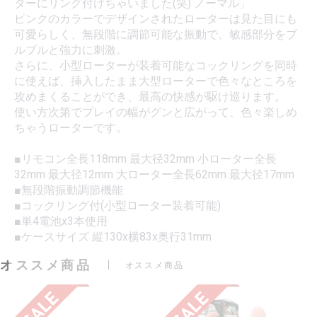
ターにリング付けちゃいました(笑) ノーマル」
ピンクのカラーでデザインされたローターは見た目にも
可愛らしく、無段階に調節可能な振動で、敏感部分をブ
ルブルと強力に刺激。
さらに、小型ローターが装着可能なコックリングを同時
に使えば、挿入したまま大型ローターで色々なところを
攻めまくることができ、最高の快感が駆け巡ります。
使い方次第でプレイの幅がグンと広がって、色々楽しめ
ちゃうローターです。
■リモコン全長118mm 最大径32mm 小ローター全長
32mm 最大径12mm 大ローター全長62mm 最大径17mm
■無段階振動調節機能
■コックリング付(小型ローター装着可能)
■単4電池x3本使用
■ケースサイズ 縦130x横83x奥行31mm
オススメ商品
オススメ商品