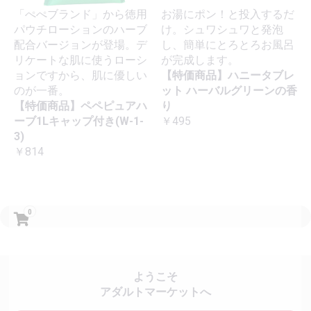
「ぺぺブランド」から徳用
お湯にポン！と投入するだ
パウチローションのハーブ
け。シュワシュワと発泡
配合バージョンが登場。デ
し、簡単にとろとろお風呂
リケートな肌に使うローシ
が完成します。
ョンですから、肌に優しい
【特価商品】ハニータブレ
のが一番。
ット ハーバルグリーンの香
【特価商品】ペペピュアハ
り
ーブ1Lキャップ付き(W-1-
￥495
3)
￥814
0
ようこそ
アダルトマーケットへ