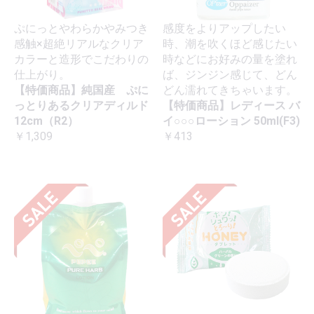
ぷにっとやわらかやみつき
感度をよりアップしたい
感触×超絶リアルなクリア
時、潮を吹くほど感じたい
カラーと造形でこだわりの
時などにお好みの量を塗れ
仕上がり。
ば、ジンジン感じて、どん
【特価商品】純国産 ぷに
どん濡れてきちゃいます。
っとりあるクリアディルド
【特価商品】レディース バ
12cm（R2）
イ○○○ローション 50ml(F3)
￥1,309
￥413