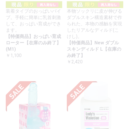
装着タイプのおっぱいバイ
本物ソックリに皮が伸びる
ブ。手軽に簡単に乳首刺激
ダブルスキン構造素材で作
して、おっぱい育成ができ
られた、本物の感触を実現
ます。
したリアルなディルド(こ
【特価商品】おっぱい育成
けし)。
ローター【在庫のみ終了】
【特価商品】New ダブル
(M1)
スキンディルド L【在庫の
￥1,100
み終了】
￥2,420