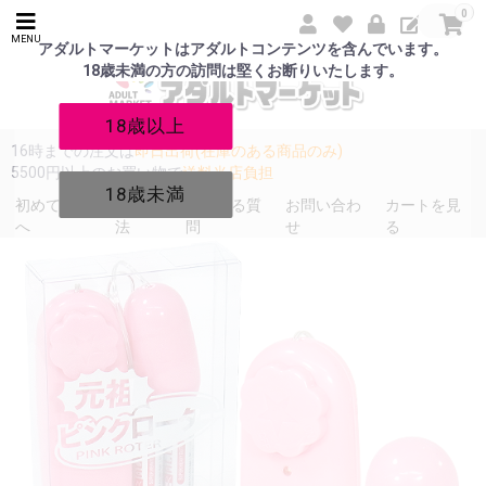
0
MENU
アダルトマーケットはアダルトコンテンツを含んでいます。
18歳未満の方の訪問は堅くお断りいたします。
18歳以上
16時までの注文は
即日出荷(在庫のある商品のみ)
5500円以上のお買い物で
送料当店負担
18歳未満
初めての方
発送方
よくある質
お問い合わ
カートを見
へ
法
問
せ
る