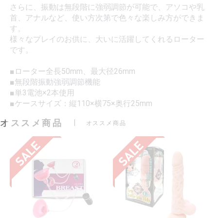
さらに、振動は無段階に強弱調節が可能で、アソコや乳
首、アナルなど、使い方次第で色々な楽しみ方ができま
す。
様々なプレイのお供に、大いに活躍してくれるローター
です。
■ローター全長50mm、最大径26mm
■無段階振動強弱調節機能
■単3電池×2本使用
■ケースサイズ：縦110×横75×奥行25mm
オススメ商品
オススメ商品